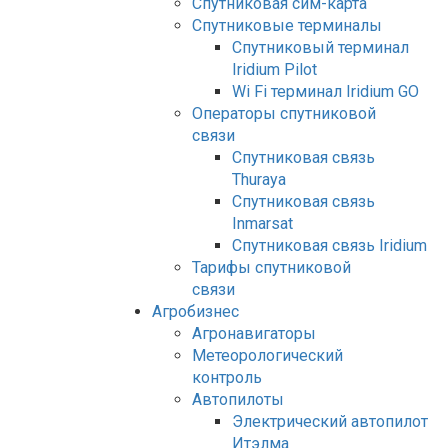
Спутниковая сим-карта
Спутниковые терминалы
Спутниковый терминал
Iridium Pilot
Wi Fi терминал Iridium GO
Операторы спутниковой
связи
Спутниковая связь
Thuraya
Спутниковая связь
Inmarsat
Спутниковая связь Iridium
Тарифы спутниковой
связи
Агробизнес
Агронавигаторы
Метеорологический
контроль
Автопилоты
Электрический автопилот
Итэлма