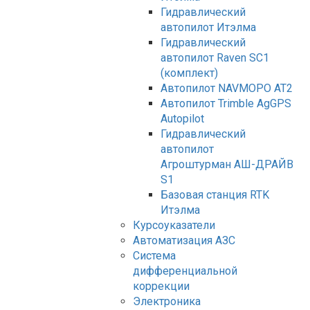
Гидравлический
автопилот Итэлма
Гидравлический
автопилот Raven SC1
(комплект)
Автопилот NAVMOPO AT2
Автопилот Trimble AgGPS
Autopilot
Гидравлический
автопилот
Агроштурман АШ-ДРАЙВ
S1
Базовая станция RTK
Итэлма
Курсоуказатели
Автоматизация АЗС
Система
дифференциальной
коррекции
Электроника