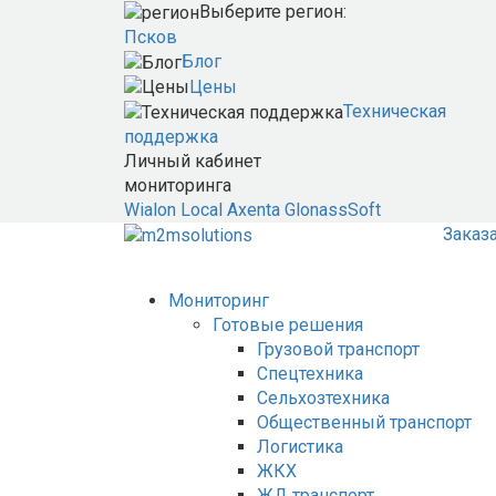
Выберите регион:
Псков
Блог
Цены
Техническая
поддержка
Личный кабинет
мониторинга
Wialon Local
Axenta
GlonassSoft
Заказ
Мониторинг
Готовые решения
Грузовой транспорт
Спецтехника
Сельхозтехника
Общественный транспорт
Логистика
ЖКХ
ЖД транспорт